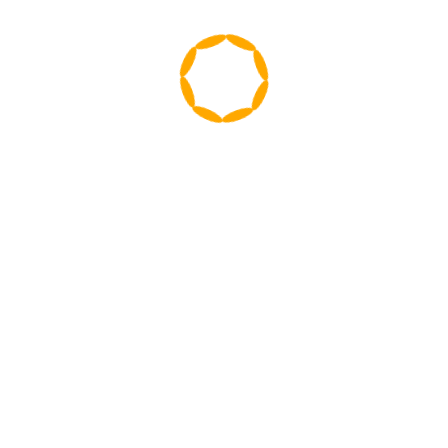
Morbi dapibus in mauris a eleifend. Quisque
laoreet ex, in maximus diam facilisis.